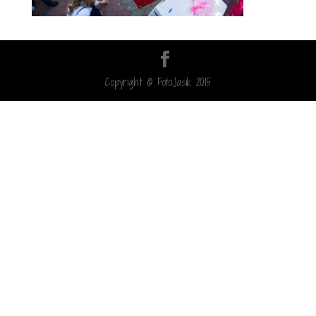
Copyright © FotoJasik 2015