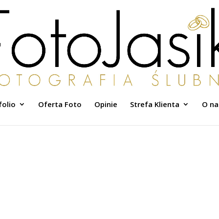
folio
Oferta Foto
Opinie
Strefa Klienta
O na