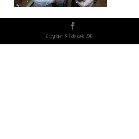
Copyright © FotoJasik 2015