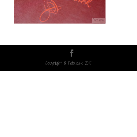
Copyright © FotoJasik 2015