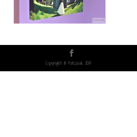
Copyright © FotoJasik 2015