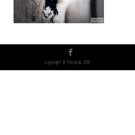
Copyright © FotoJasik 2015