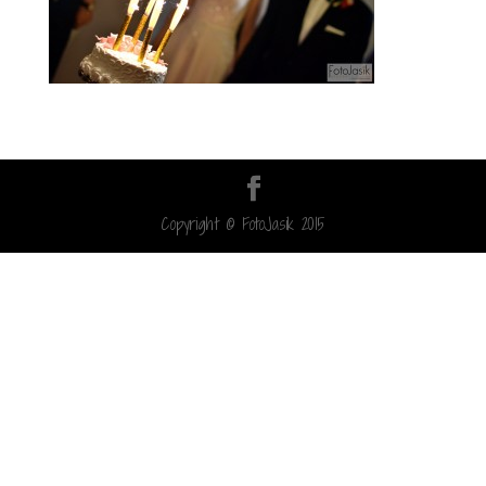
Copyright © FotoJasik 2015