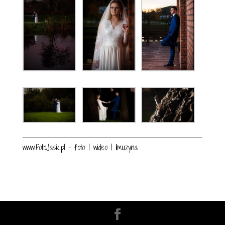
www.FotoJasik.pl – foto | wideo | limuzyna