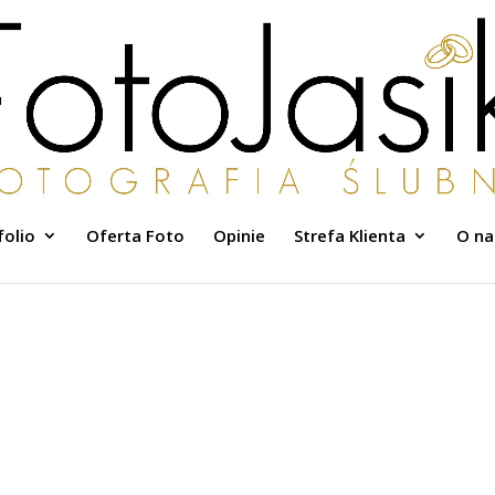
folio
Oferta Foto
Opinie
Strefa Klienta
O na