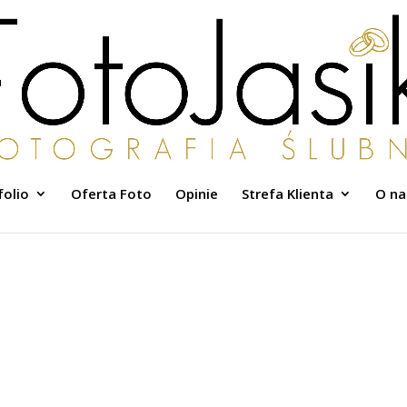
folio
Oferta Foto
Opinie
Strefa Klienta
O na