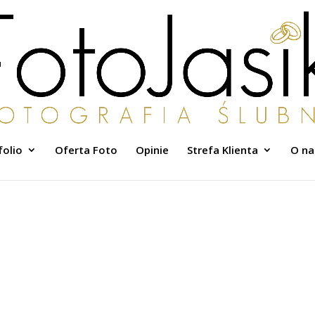
folio
Oferta Foto
Opinie
Strefa Klienta
O na