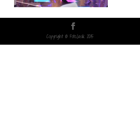
Copyright © FotoJasik 2015