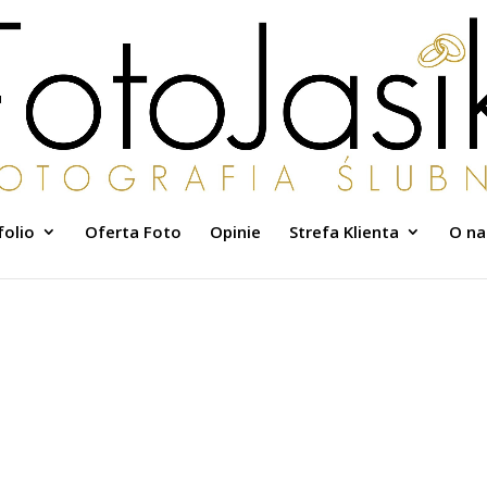
folio
Oferta Foto
Opinie
Strefa Klienta
O na