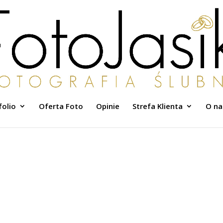
folio
Oferta Foto
Opinie
Strefa Klienta
O na