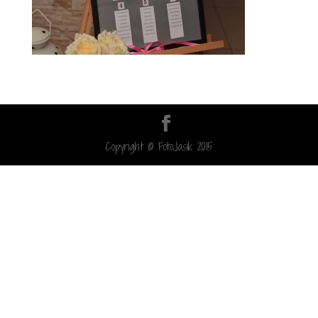
Copyright © FotoJasik 2015