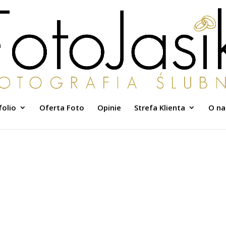
folio
Oferta Foto
Opinie
Strefa Klienta
O na