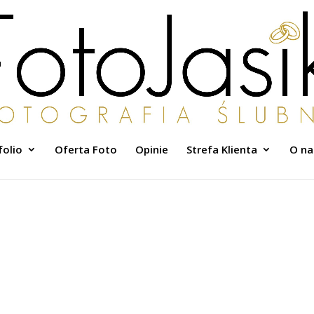
folio
Oferta Foto
Opinie
Strefa Klienta
O na