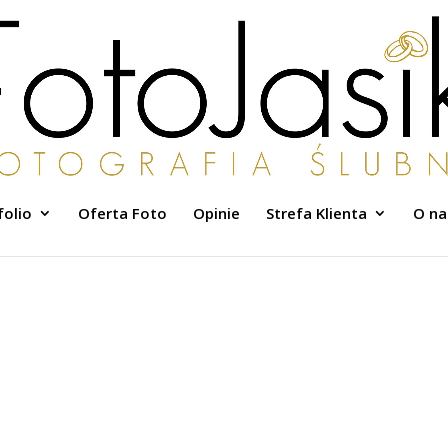
folio
Oferta Foto
Opinie
Strefa Klienta
O na