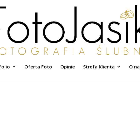
folio
Oferta Foto
Opinie
Strefa Klienta
O na