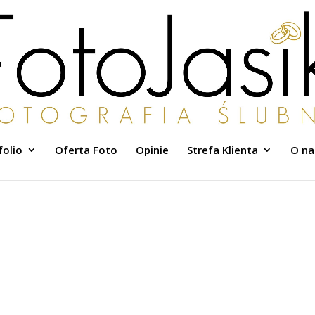
folio
Oferta Foto
Opinie
Strefa Klienta
O na