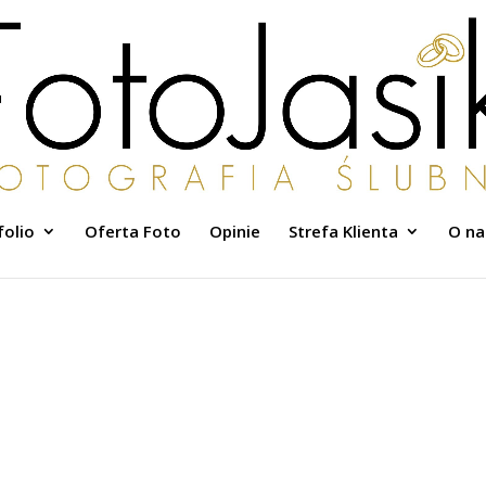
folio
Oferta Foto
Opinie
Strefa Klienta
O na