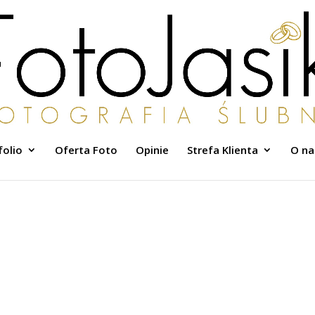
folio
Oferta Foto
Opinie
Strefa Klienta
O na