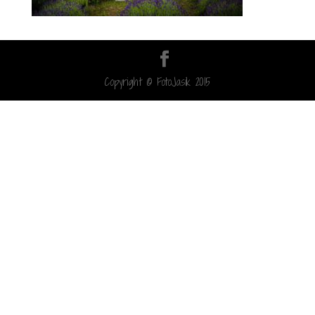
Copyright © FotoJasik 2015