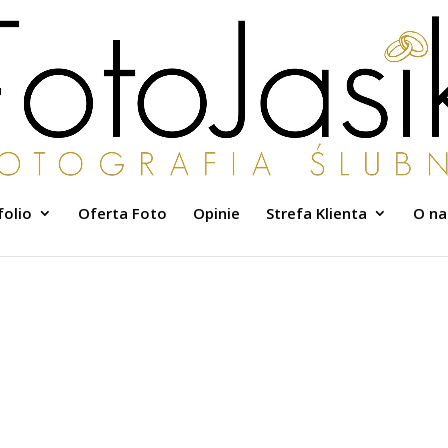
folio
Oferta Foto
Opinie
Strefa Klienta
O na