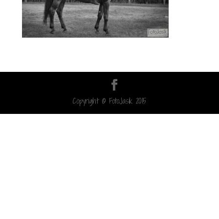
Copyright © FotoJasik 2015