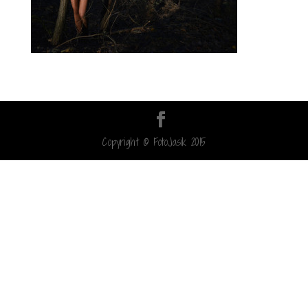
Copyright © FotoJasik 2015