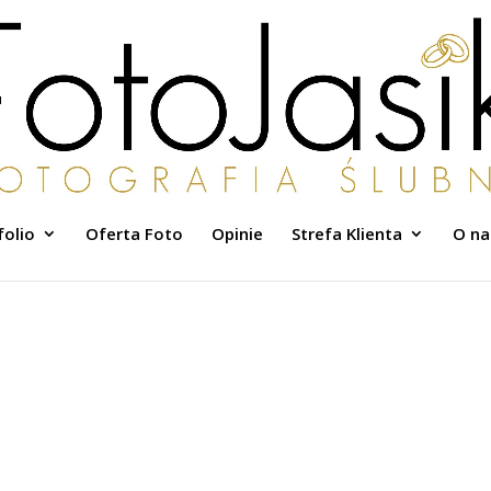
folio
Oferta Foto
Opinie
Strefa Klienta
O na