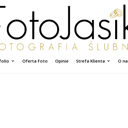
folio
Oferta Foto
Opinie
Strefa Klienta
O na