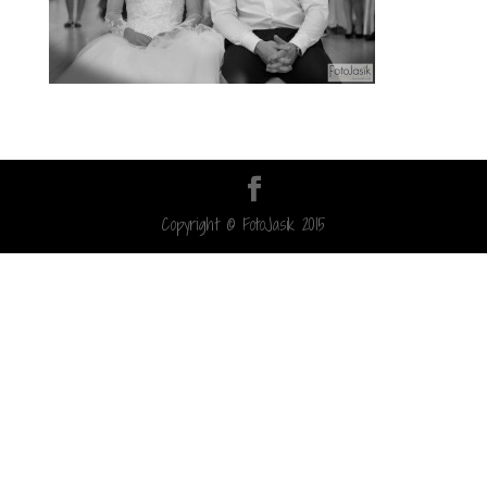
Copyright © FotoJasik 2015