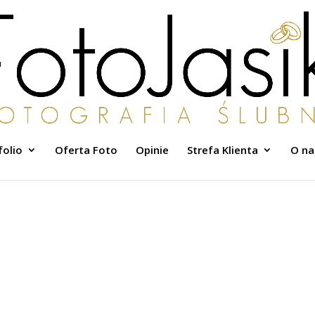
folio
Oferta Foto
Opinie
Strefa Klienta
O na